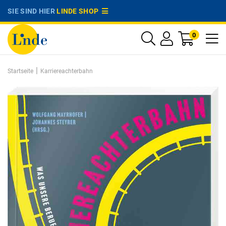
SIE SIND HIER
LINDE SHOP
0
|
Startseite
Karriereachterbahn