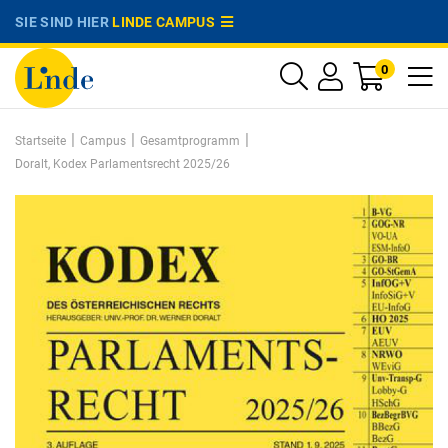
SIE SIND HIER
LINDE CAMPUS
0
|
|
|
Startseite
Campus
Gesamtprogramm
Doralt, Kodex Parlamentsrecht 2025/26