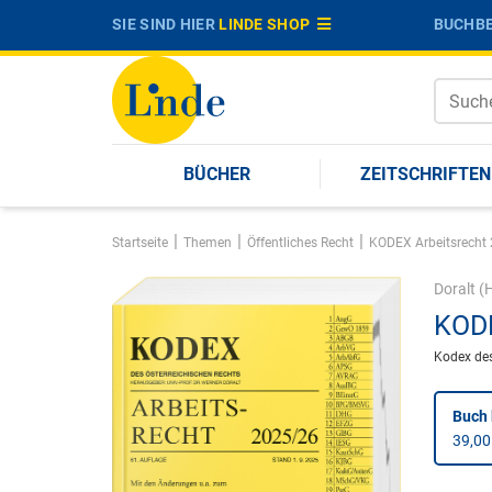
SIE SIND HIER
LINDE SHOP
BUCHBE
BÜCHER
ZEITSCHRIFTEN
|
|
|
Startseite
Themen
Öffentliches Recht
KODEX Arbeitsrecht
Doralt
(H
KODE
Kodex des
Buch 
39,00