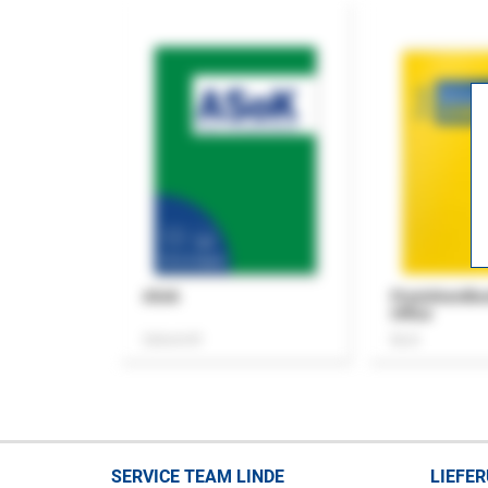
ASok
Praxishandb
Office
Zeitschrift
Buch
SERVICE TEAM LINDE
LIEFE