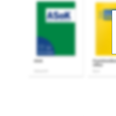
ASok
Praxishandb
Office
Zeitschrift
Buch