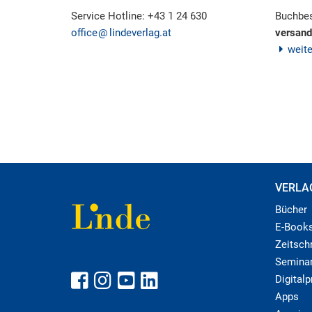
Service Hotline: +43 1 24 630
Buchbes
office
lindeverlag.at
versand
weit
VERLA
Bücher
E-Book
Zeitschr
Semina
Digital
Apps