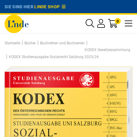
SIE SIND HIER
LINDE SHOP
0
|
|
|
Startseite
Bücher
Buchreihen und Buchserien
KODEX Gesetzessammlung
|
KODEX Studienausgabe Sozialrecht Salzburg 2025/26