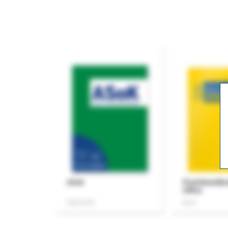
ASok
Praxishandb
Office
Zeitschrift
Buch