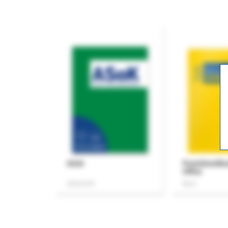
ASok
Praxishandb
Office
Zeitschrift
Buch