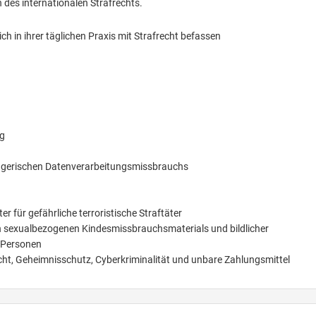
des internationalen Strafrechts.
sich in ihrer täglichen Praxis mit Strafrecht befassen
ng
ügerischen Datenverarbeitungsmissbrauchs
er für gefährliche terroristische Straftäter
 sexualbezogenen Kindesmissbrauchsmaterials und bildlicher
 Personen
ht, Geheimnisschutz, Cyberkriminalität und unbare Zahlungsmittel