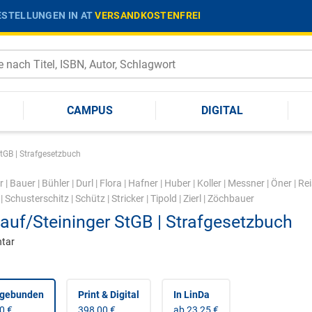
STELLUNGEN IN AT
VERSANDKOSTENFREI
CAMPUS
DIGITAL
tGB | Strafgesetzbuch
r
|
Bauer
|
Bühler
|
Durl
|
Flora
|
Hafner
|
Huber
|
Koller
|
Messner
|
Öner
|
Rei
|
Schusterschitz
|
Schütz
|
Stricker
|
Tipold
|
Zierl
|
Zöchbauer
auf/Steininger StGB | Strafgesetzbuch
tar
 gebunden
Print & Digital
In LinDa
0 €
398,00 €
ab 23,25 €