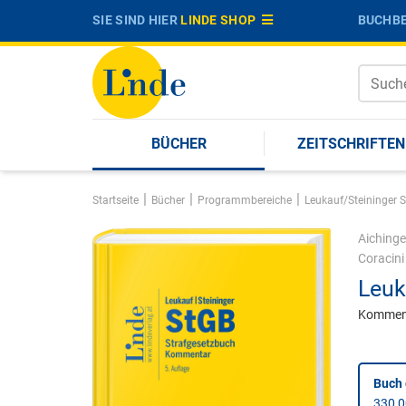
SIE SIND HIER
LINDE SHOP
BUCHBE
BÜCHER
ZEITSCHRIFTEN
|
|
|
Startseite
Bücher
Programmbereiche
Leukauf/Steininger S
Aichinge
Coracini
Leuk
Kommen
Buch
330,0