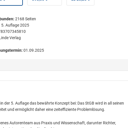
bunden
:
2168
Seiten
:
5. Auflage 2025
783707345810
Linde Verlag
nungstermin:
01.09.2025
 der 5. Auflage das bewährte Konzept bei: Das StGB wird in all seinen
tet und ermöglicht daher eine zeiteffiziente Problemlösung.
ahrenes Autorenteam aus Praxis und Wissenschaft, darunter Richter,