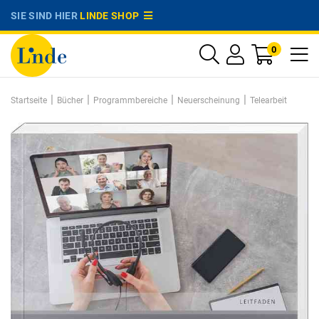
SIE SIND HIER
LINDE SHOP
0
|
|
|
|
Startseite
Bücher
Programmbereiche
Neuerscheinung
Telearbeit