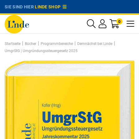
SIE SIND HIER
LINDE SHOP
0
|
|
|
|
Startseite
Bücher
Programmbereiche
Demnächst bei Linde
UmgrStG | Umgründungssteuergesetz 2025