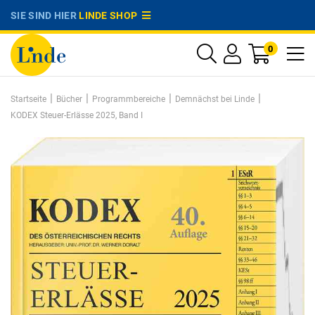
SIE SIND HIER
LINDE SHOP
0
|
|
|
|
Startseite
Bücher
Programmbereiche
Demnächst bei Linde
KODEX Steuer-Erlässe 2025, Band I