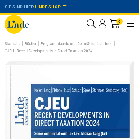
SIE SIND HIER
LINDE SHOP
0
|
|
|
|
Startseite
Bücher
Programmbereiche
Demnächst bei Linde
CJEU - Recent Developments in Direct Taxation 2024