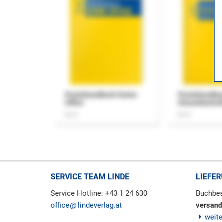
Praxishandbuch Home-
Praxishandbu
Office
Steuerkontro
Buch
Buch
SERVICE TEAM LINDE
LIEFE
Service Hotline: +43 1 24 630
Buchbes
office
lindeverlag.at
versand
weit