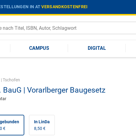
STELLUNGEN IN AT
VERSANDKOSTENFREI
CAMPUS
DIGITAL
|
Tschofen
. BauG | Vorarlberger Baugesetz
tar
 gebunden
In LinDa
0 €
8,50 €