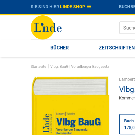
SIE SIND HIER
LINDE SHOP
BUCHBE
BÜCHER
ZEITSCHRIFTEN
|
Startseite
Vlbg. BauG | Vorarlberger Baugesetz
Lampert
Vlbg
Kommen
Buch
178,0