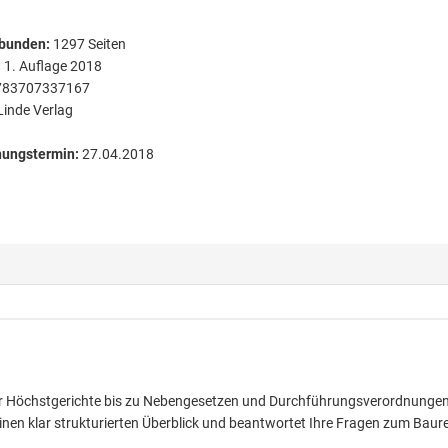
bunden
:
1297
Seiten
:
1. Auflage 2018
783707337167
Linde Verlag
nungstermin:
27.04.2018
er Höchstgerichte bis zu Nebengesetzen und Durchführungsverordnungen
en klar strukturierten Überblick und beantwortet Ihre Fragen zum Baur