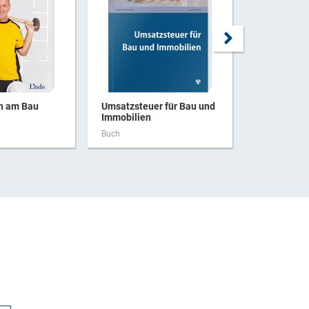
ch am Bau
Umsatzsteuer für Bau und
Haftung be
Immobilien
Buch
Buch