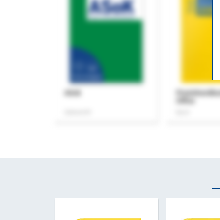
ASok
Praxishandb
Office
Zeitschrift
Buch