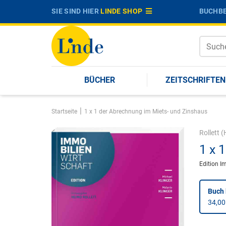
SIE SIND HIER
LINDE SHOP
BUCHBE
BÜCHER
ZEITSCHRIFTEN
|
Startseite
1 x 1 der Abrechnung im Miets- und Zinshaus
Rollett
(H
1 x 
Edition I
Buch 
34,00