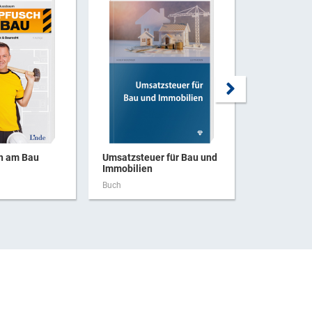
ch am Bau
Umsatzsteuer für Bau und
Haftung be
Immobilien
Buch
Buch