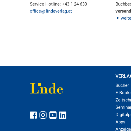
Service Hotline: +43 1 24 630
Buchbes
office
lindeverlag.at
versand
weit
VERLA
Bücher
E-Book
Zeitschr
Semina
Digital
Apps
Anzeige