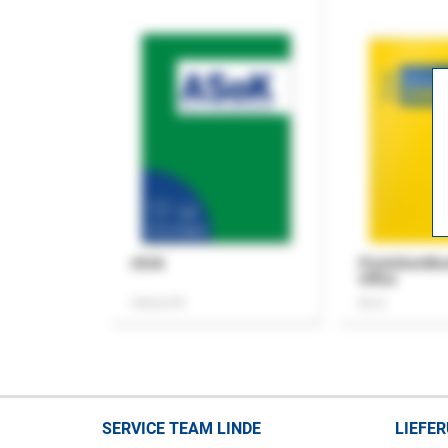
ASok
Praxishandb
Office
Zeitschrift
Buch
SERVICE TEAM LINDE
LIEFE