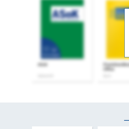
ASok
Praxishandb
Office
Zeitschrift
Buch