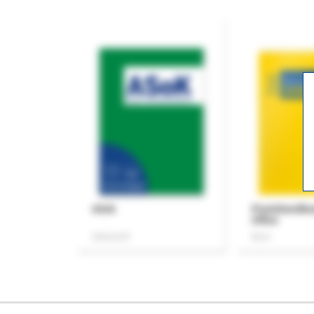
ASok
Praxishandb
Office
Zeitschrift
Buch