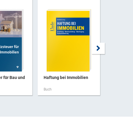
r für Bau und
Haftung bei Immobilien
Österreich
Wohnhandb
Buch
Buch