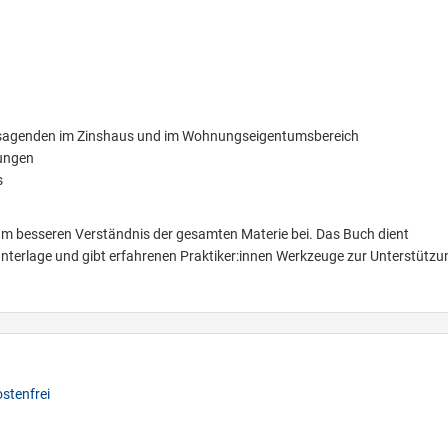
n
gsagenden im Zinshaus und im Wohnungseigentumsbereich
mungen
s
 zum besseren Verständnis der gesamten Materie bei. Das Buch dient
nterlage und gibt erfahrenen Praktiker:innen Werkzeuge zur Unterstützu
stenfrei