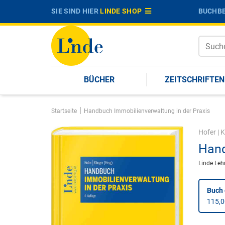
SIE SIND HIER
LINDE SHOP
BUCHBE
BÜCHER
ZEITSCHRIFTEN
|
Startseite
Handbuch Immobilienverwaltung in der Praxis
Hofer
|
K
Hand
Linde Leh
Buch
115,0