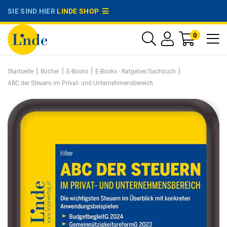
SIE SIND HIER
LINDE SHOP
0
|
|
|
|
Startseite
Bücher
E-Books
E-Books - Ratgeber/Sachbuch
ABC der Steuern im Privat- und Unternehmensbereich