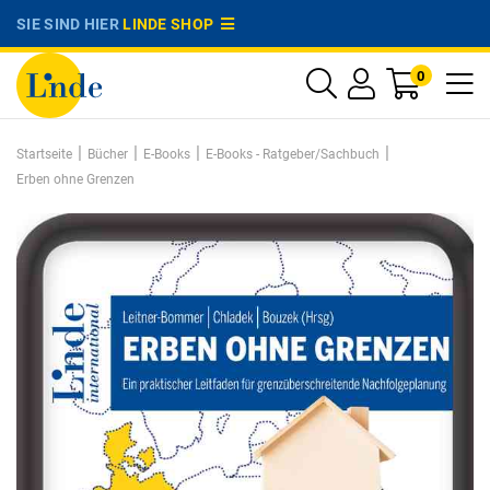
SIE SIND HIER
LINDE SHOP
0
|
|
|
|
Startseite
Bücher
E-Books
E-Books - Ratgeber/Sachbuch
Erben ohne Grenzen