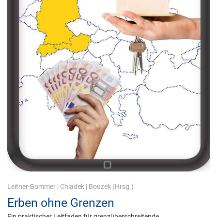
Leitner-Bommer
|
Chladek
|
Bouzek
(Hrsg.)
Erben ohne Grenzen
Ein praktischer Leitfaden für grenzüberschreitende