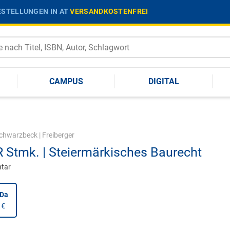
STELLUNGEN IN AT
VERSANDKOSTENFREI
CAMPUS
DIGITAL
chwarzbeck
|
Freiberger
 Stmk. | Steiermärkisches Baurecht
tar
nDa
 €