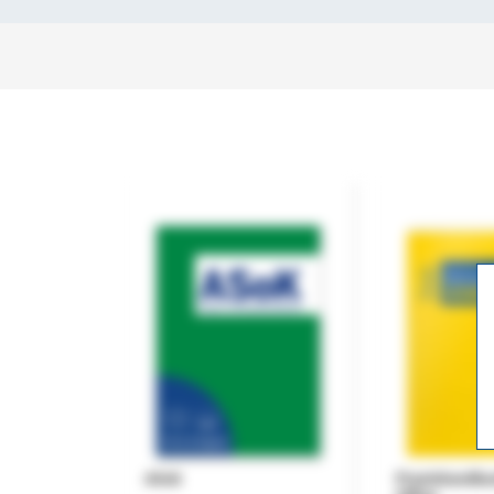
ASok
Praxishandb