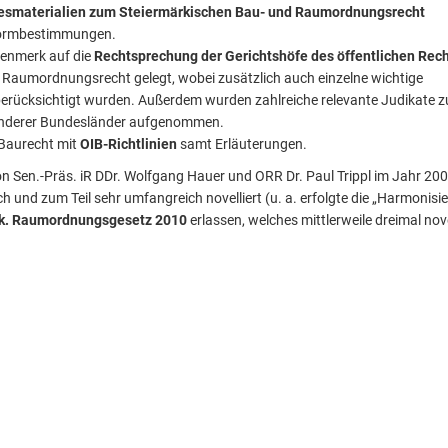
esmaterialien zum Steiermärkischen Bau- und Raumordnungsrecht
 Normbestimmungen.
enmerk auf die
Rechtsprechung der Gerichtshöfe des öffentlichen Rec
Raumordnungsrecht gelegt, wobei zusätzlich auch einzelne wichtige
erücksichtigt wurden. Außerdem wurden zahlreiche relevante Judikate z
derer Bundesländer aufgenommen.
Baurecht mit
OIB-Richtlinien
samt Erläuterungen.
on Sen.-Präs. iR DDr. Wolfgang Hauer und ORR Dr. Paul Trippl im Jahr 20
 und zum Teil sehr umfangreich novelliert (u. a. erfolgte die „Harmonisi
k. Raumordnungsgesetz 2010
erlassen, welches mittlerweile dreimal nove