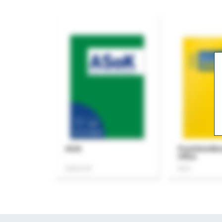
ASok
Praxishandb
Office
Zeitschrift
Buch