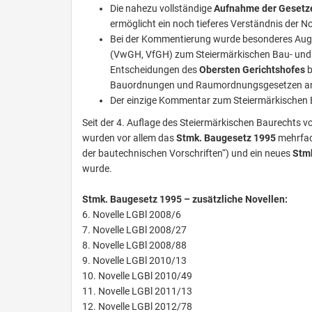
Die nahezu vollständige
Aufnahme der Gesetz
ermöglicht ein noch tieferes Verständnis der
Bei der Kommentierung wurde besonderes Aug
(VwGH, VfGH) zum Steiermärkischen Bau- und 
Entscheidungen des
Obersten Gerichtshofes
b
Bauordnungen und Raumordnungsgesetzen an
Der einzige Kommentar zum Steiermärkischen 
Seit der 4. Auflage des Steiermärkischen Baurechts v
wurden vor allem das
Stmk. Baugesetz 1995
mehrfach
der bautechnischen Vorschriften“) und ein neues
Stm
wurde.
Stmk. Baugesetz 1995 – zusätzliche Novellen:
6. Novelle LGBl 2008/6
7. Novelle LGBl 2008/27
8. Novelle LGBl 2008/88
9. Novelle LGBl 2010/13
10. Novelle LGBl 2010/49
11. Novelle LGBl 2011/13
12. Novelle LGBl 2012/78