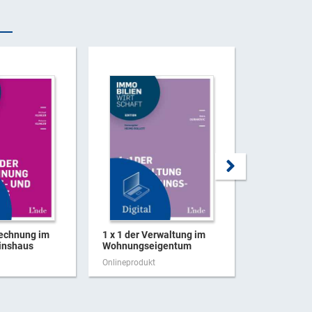
rechnung im
1 x 1 der Verwaltung im
GBG | Grun
Zinshaus
Wohnungseigentum
Onlineprodukt
Onlineproduk