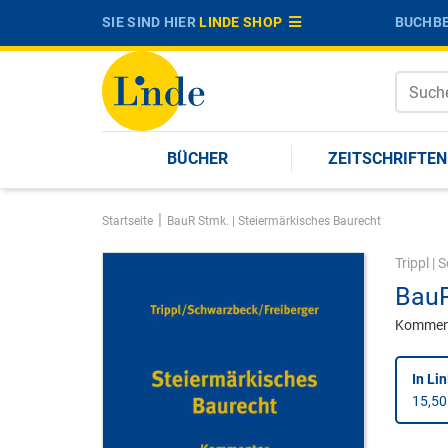
SIE SIND HIER
LINDE SHOP
BUCHBE
BÜCHER
ZEITSCHRIFTEN
|
Startseite
BauR Stmk. | Steiermärkisches Baurecht
Trippl
|
S
BauR
Kommen
In Li
15,50