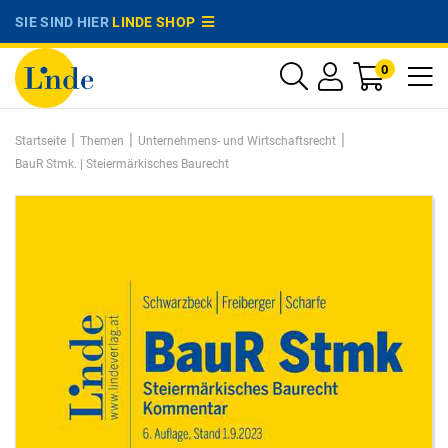
SIE SIND HIER
LINDE SHOP
0
|
|
|
Startseite
Themen
Unternehmens- und Wirtschaftsrecht
BauR Stmk. | Steiermärkisches Baurecht