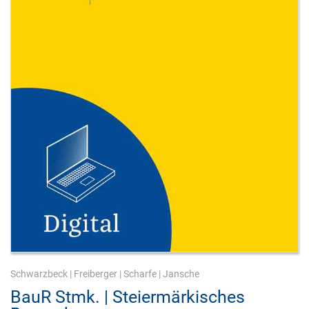
Schwarzbeck
|
Freiberger
|
Scharfe
|
Jansche
BauR Stmk. | Steiermärkisches