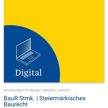
Schwarzbeck
|
Freiberger
|
Scharfe
|
Jansche
BauR Stmk. | Steiermärkisches
Baurecht