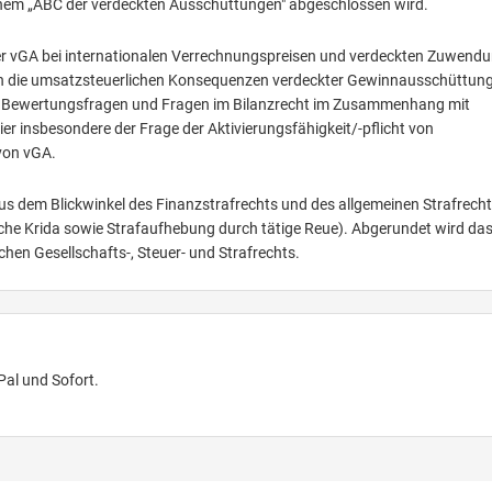
inem „ABC der verdeckten Ausschüttungen" abgeschlossen wird.
der vGA bei internationalen Verrechnungspreisen und verdeckten Zuwend
ich die umsatzsteuerlichen Konsequenzen verdeckter Gewinnausschüttun
chen Bewertungsfragen und Fragen im Bilanzrecht im Zusammenhang mit
 insbesondere der Frage der Aktivierungsfähigkeit/-pflicht von
von vGA.
us dem Blickwinkel des Finanzstrafrechts und des allgemeinen Strafrech
sche Krida sowie Strafaufhebung durch tätige Reue). Abgerundet wird da
hen Gesellschafts-, Steuer- und Strafrechts.
Pal und Sofort.