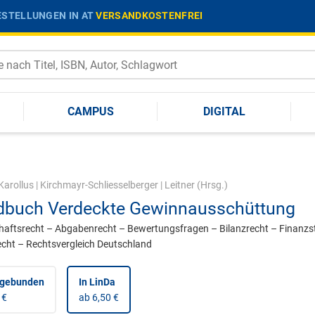
STELLUNGEN IN AT
VERSANDKOSTENFREI
CAMPUS
DIGITAL
Karollus
|
Kirchmayr-Schliesselberger
|
Leitner
(Hrsg.)
buch Verdeckte Gewinnausschüttung
haftsrecht – Abgabenrecht – Bewertungsfragen – Bilanzrecht – Finanzs
echt – Rechtsvergleich Deutschland
 gebunden
In LinDa
 €
ab 6,50 €