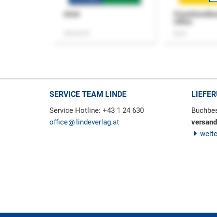
ASok
Praxishandb
Office
Zeitschrift
Buch
SERVICE TEAM LINDE
LIEFE
Service Hotline: +43 1 24 630
Buchbes
office
lindeverlag.at
versand
weit