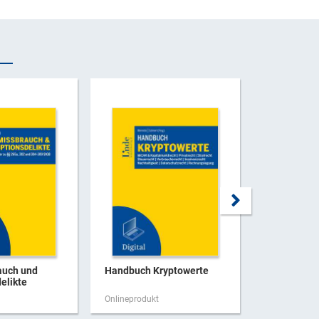
auch und
Handbuch Kryptowerte
Handbuch
elikte
Unternehme
g
Onlineprodukt
Onlineproduk