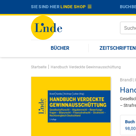
SIE SIND HIER
LINDE SHOP
BUCHBE
BÜCHER
ZEITSCHRIFTEN
|
Startseite
Handbuch Verdeckte Gewinnausschüttung
Brandl
|
Hand
Gesellsc
– Strafr
Buch
98,00