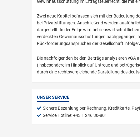
Gewinnausschüttung im Ertragsteuerrecht, die mit e
Zwei neue Kapitel befassen sich mit der Bedeutung 
bei Privatstiftungen. Anschließend werden ausführl
dargestellt. In der Folge wird betriebswirtschaftli
verdeckten Gewinnausschüttungen nachgegangen, hier
Rückforderungsansprüchen der Gesellschaft infolge 
Die nachfolgenden beiden Beiträge analysieren vGA a
(insbesondere im Hinblick auf Untreue und betrügeri
durch eine rechtsvergleichende Darstellung des deutsc
UNSER SERVICE
Sichere Bezahlung per Rechnung, Kreditkarte, Pay
Service Hotline: +43 1 246 30-801