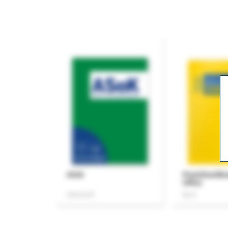
ASok
Praxishandb
Office
Zeitschrift
Buch