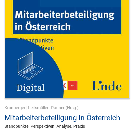
Kronberger
|
Leitsmüller
|
Rauner
(Hrsg.)
Mitarbeiterbeteiligung in Österreich
Standpunkte. Perspektiven. Analyse. Praxis