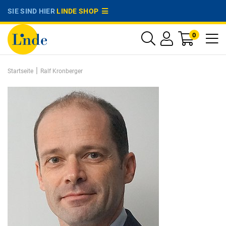
SIE SIND HIER
LINDE SHOP
0
|
Startseite
Ralf Kronberger