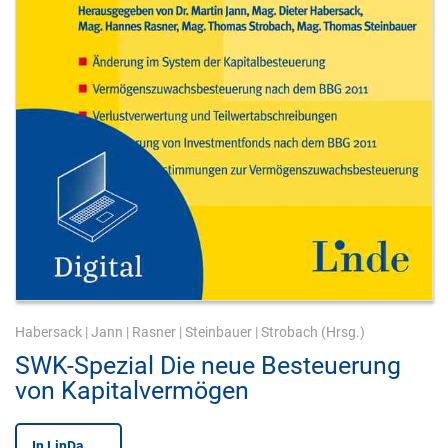
Habersack
|
Jann
|
Rasner
|
Steinbauer
|
Strobach
(Hrsg.)
SWK-Spezial Die neue Besteuerung
von Kapitalvermögen
In LinDa