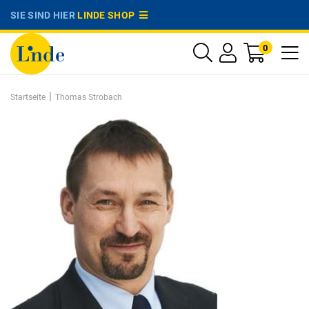
SIE SIND HIER
LINDE SHOP
0
|
Startseite
Thomas Strobach