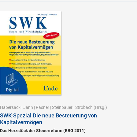
Habersack
|
Jann
|
Rasner
|
Steinbauer
|
Strobach
(Hrsg.)
SWK-Spezial Die neue Besteuerung von
Kapitalvermögen
Das Herzstück der Steuerreform (BBG 2011)