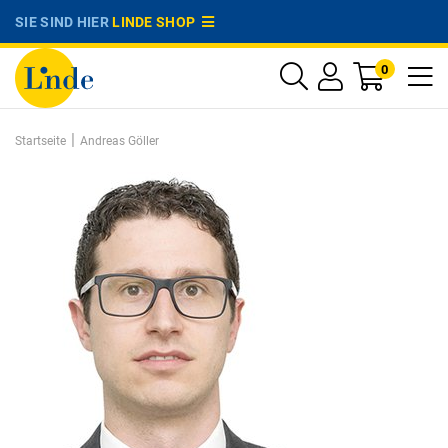
SIE SIND HIER
LINDE SHOP
0
|
Startseite
Andreas Göller