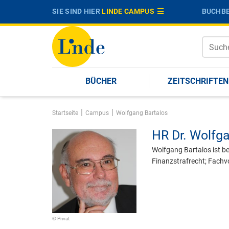
SIE SIND HIER
LINDE CAMPUS
BUCHBE
BÜCHER
ZEITSCHRIFTEN
|
|
Startseite
Campus
Wolfgang Bartalos
HR Dr.
Wolfga
Wolfgang Bartalos ist be
Finanzstrafrecht; Fachv
© Privat