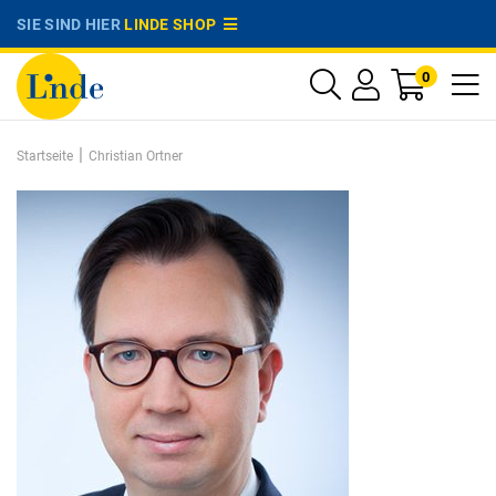
SIE SIND HIER
LINDE SHOP
0
|
Startseite
Christian Ortner