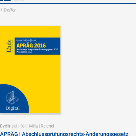
1 Treffer
Bydlinski
|
Köll
|
Milla
|
Reichel
APRÄG | Abschlussprüfungsrechts-Änderungsgesetz