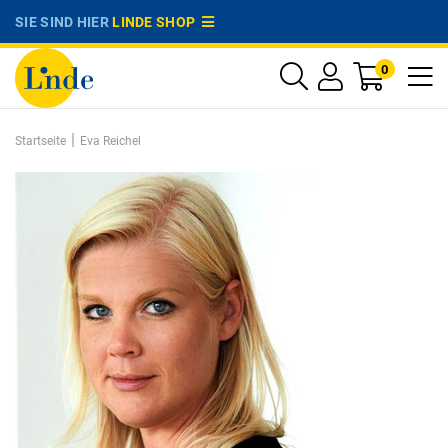
SIE SIND HIER
LINDE SHOP
0
|
Startseite
Eva Reichel