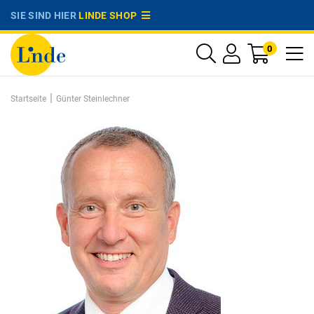
SIE SIND HIER
LINDE SHOP
0
|
Startseite
Günter Steinlechner