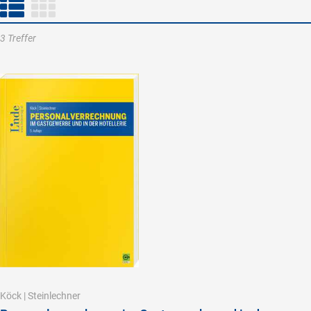
3 Treffer
Köck
|
Steinlechner