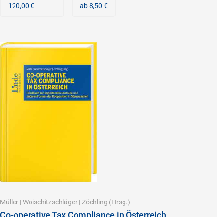
120,00 €
ab 8,50 €
Müller
|
Woischitzschläger
|
Zöchling
(Hrsg.)
Co-operative Tax Compliance in Österreich