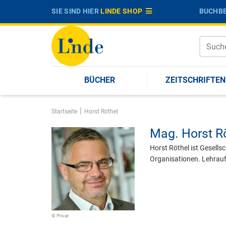
SIE SIND HIER
LINDE SHOP
BUCHBE
BÜCHER
ZEITSCHRIFTEN
|
Startseite
Horst Röthel
Mag.
Horst R
Horst Röthel ist Gesells
Organisationen. Lehrau
© Privat