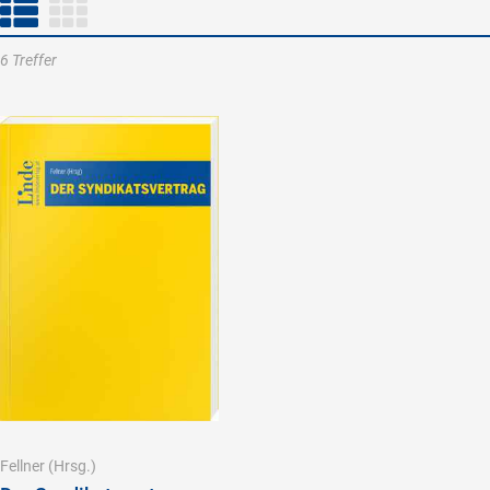
6 Treffer
Fellner
(Hrsg.)