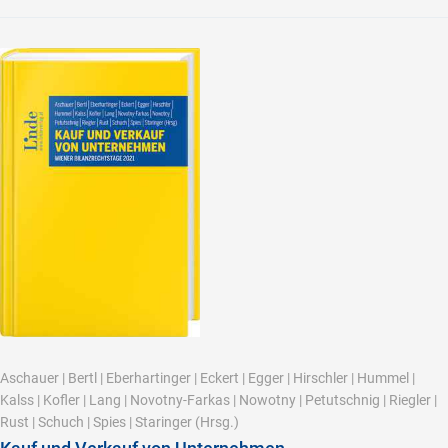
Aschauer
|
Bertl
|
Eberhartinger
|
Eckert
|
Egger
|
Hirschler
|
Hummel
|
Kalss
|
Kofler
|
Lang
|
Novotny-Farkas
|
Nowotny
|
Petutschnig
|
Riegler
|
Rust
|
Schuch
|
Spies
|
Staringer
(Hrsg.)