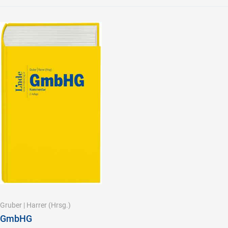
Gruber
|
Harrer
(Hrsg.)
GmbHG