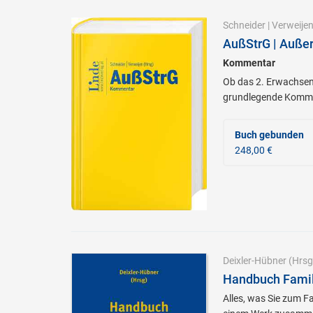
Schneider
|
Verweije
AußStrG | Außer
Kommentar
Ob das 2. Erwachsen
grundlegende Kommen
Buch gebunden
248,00 €
Deixler-Hübner
(Hrsg
Handbuch Famil
Alles, was Sie zum F