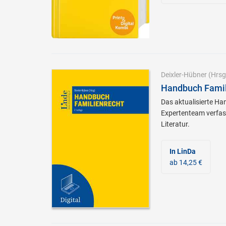
Deixler-Hübner
(Hrsg
Handbuch Famil
Das aktualisierte H
Expertenteam verfass
Literatur.
In LinDa
ab 14,25 €