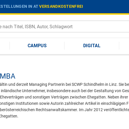
STELLUNGEN IN AT
VERSANDKOSTENFREI
CAMPUS
DIGITAL
MBA
ältin und derzeit Managing Partnerin bei SCWP Schindhelm in Linz. Sie be
inländische Unternehmer, insbesondere auch bei der Gestaltung von Gese
heverträgen und sonstigen Verträgen zwischen Ehegatten. Neben ihrer anw
tigen Institutionen sowie Autorin zahlreicher Artikel in einschlägigen Fa
r Oberösterreichischen Rechtsanwaltskammer. Im Jahr 2012 veröffentlicht
Ehegatten.