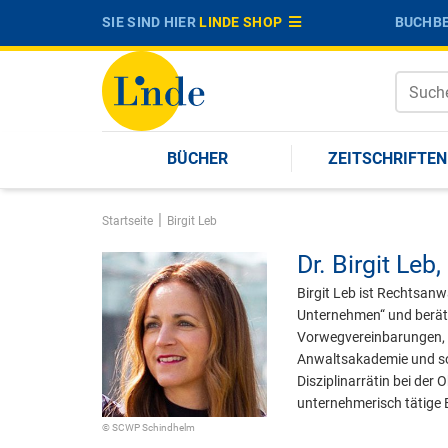
SIE SIND HIER
LINDE SHOP
BUCHBE
BÜCHER
ZEITSCHRIFTEN
|
Startseite
Birgit Leb
Dr.
Birgit Leb,
Birgit Leb ist Rechtsanw
Unternehmen“ und berät 
Vorwegvereinbarungen, E
Anwaltsakademie und sons
Disziplinarrätin bei de
unternehmerisch tätige 
© SCWP Schindhelm