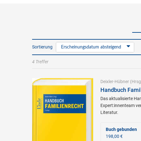
Sortierung
Erscheinungsdatum absteigend
4 Treffer
Deixler-Hübner
(Hrsg
Handbuch Famili
Das aktualisierte H
Expert:innenteam ver
Literatur.
Buch gebunden
198,00 €