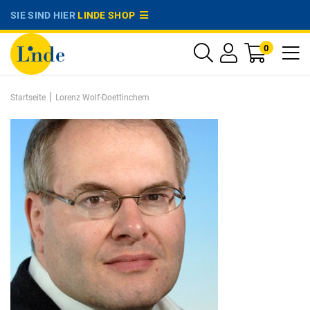
SIE SIND HIER
LINDE SHOP
0
|
Startseite
Lorenz Wolf-Doettinchem