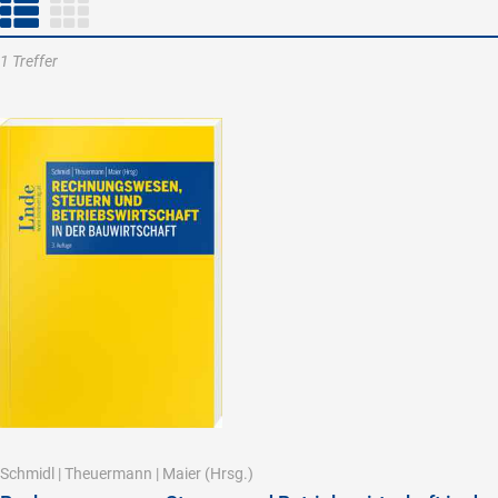
1 Treffer
Schmidl
|
Theuermann
|
Maier
(Hrsg.)