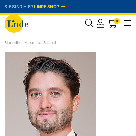
SIE SIND HIER
LINDE SHOP
0
|
Startseite
Maximilian Schmidl