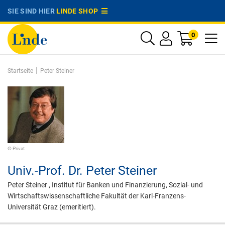
SIE SIND HIER
LINDE SHOP
0
|
Startseite
Peter Steiner
© Privat
Univ.-Prof. Dr.
Peter Steiner
Peter Steiner , Institut für Banken und Finanzierung, Sozial- und
Wirtschaftswissenschaftliche Fakultät der Karl-Franzens-
Universität Graz (emeritiert).