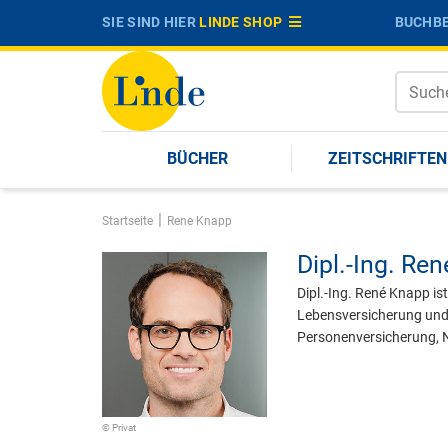
SIE SIND HIER
LINDE SHOP
BUCHBE
BÜCHER
ZEITSCHRIFTEN
|
Startseite
Rene Knapp
Dipl.-Ing.
Ren
Dipl.-Ing. René Knapp i
Lebensversicherung und 
Personenversicherung, N
© Privat