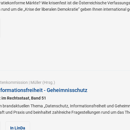
tiekonforme Märkte? Wie krisenfest ist die Österreichische Verfassungs
rund um die „Krise der liberalen Demokratie“ geben Ihnen international 
istenkommission
|
Müller
(Hrsg.)
nformationsfreiheit - Geheimnisschutz
tt im Rechtsstaat, Band 51
 brandaktuellen Thema „Datenschutz, Informationsfreiheit und Geheimn
ft und Praxis und beinhaltet zahlreiche Fragestellungen rund um das T
In LinDa