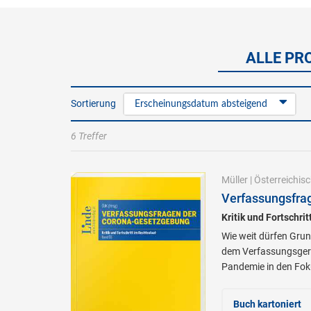
ALLE PR
Sortierung
Erscheinungsdatum absteigend
6 Treffer
Müller
|
Österreichis
Verfassungsfra
Kritik und Fortschri
Wie weit dürfen Gru
dem Verfassungsgeri
Pandemie in den Fok
Buch kartoniert