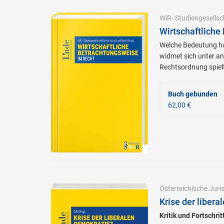
WiR- Studiengesellsc
Wirtschaftliche
Welche Bedeutung ha
widmet sich unter an
Rechtsordnung spiel
Buch gebunden
62,00 €
Österreichische Jur
Krise der liber
Kritik und Fortschri