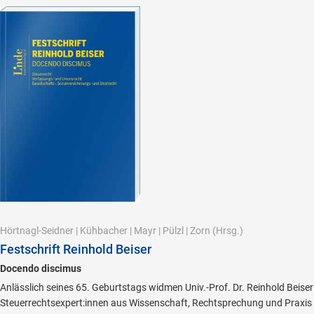
Hörtnagl-Seidner
|
Kühbacher
|
Mayr
|
Pülzl
|
Zorn
(Hrsg.)
Festschrift Reinhold Beiser
Docendo discimus
Anlässlich seines 65. Geburtstags widmen Univ.-Prof. Dr. Reinhold Beiser
Steuerrechtsexpert:innen aus Wissenschaft, Rechtsprechung und Praxis