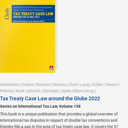
Kemmeren
|
Essers
|
Stevens
|
Stevens
|
Öner
|
Lang
|
Kofler
|
Owens
|
Pistone
|
Rust
|
Schuch
|
Staringer
|
Spies
|
Blum
(Hrsg.)
Tax Treaty Case Law around the Globe 2022
Series on International Tax Law, Volume 138
This book is a unique publication that provides a global overview of
international tax disputes in respect of double tax conventions and
thereby fills a gap in the area of tax treaty case law. It covers the 37