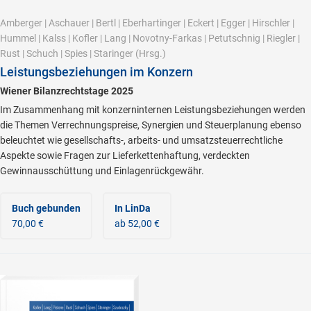
Amberger
|
Aschauer
|
Bertl
|
Eberhartinger
|
Eckert
|
Egger
|
Hirschler
|
Hummel
|
Kalss
|
Kofler
|
Lang
|
Novotny-Farkas
|
Petutschnig
|
Riegler
|
Rust
|
Schuch
|
Spies
|
Staringer
(Hrsg.)
Leistungsbeziehungen im Konzern
Wiener Bilanzrechtstage 2025
Im Zusammenhang mit konzerninternen Leistungsbeziehungen werden
die Themen Verrechnungspreise, Synergien und Steuerplanung ebenso
beleuchtet wie gesellschafts-, arbeits- und umsatzsteuerrechtliche
Aspekte sowie Fragen zur Lieferkettenhaftung, verdeckten
Gewinnausschüttung und Einlagenrückgewähr.
Buch gebunden
In LinDa
70,00 €
ab 52,00 €