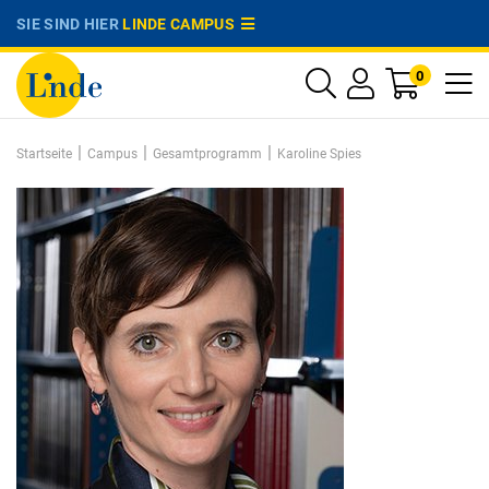
SIE SIND HIER
LINDE CAMPUS
0
|
|
|
Startseite
Campus
Gesamtprogramm
Karoline Spies