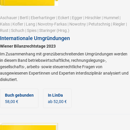
Aschauer
|
Bertl
|
Eberhartinger
|
Eckert
|
Egger
|
Hirschler
|
Hummel
|
Kalss
|
Kofler
|
Lang
|
Novotny-Farkas
|
Nowotny
|
Petutschnig
|
Riegler
|
Rust
|
Schuch
|
Spies
|
Staringer
(Hrsg.)
Internationale Umgründungen
Wiener Bilanzrechtstage 2023
Im Zusammenhang mit grenzüberschreitenden Umgründungen werden
in diesem Band betriebswirtschaftliche, rechnungslegungs-,
gesellschafts-, arbeits- sowie steuerrechtliche Fragen von
ausgewiesenen Expertinnen und Experten interdisziplinär analysiert und
diskutiert.
Buch gebunden
In LinDa
58,00 €
ab 52,00 €