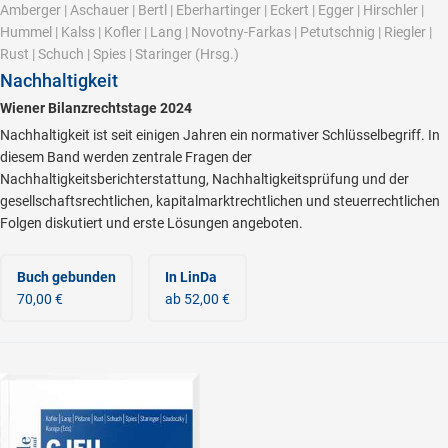
Amberger
|
Aschauer
|
Bertl
|
Eberhartinger
|
Eckert
|
Egger
|
Hirschler
|
Hummel
|
Kalss
|
Kofler
|
Lang
|
Novotny-Farkas
|
Petutschnig
|
Riegler
|
Rust
|
Schuch
|
Spies
|
Staringer
(Hrsg.)
Nachhaltigkeit
Wiener Bilanzrechtstage 2024
Nachhaltigkeit ist seit einigen Jahren ein normativer Schlüsselbegriff. In
diesem Band werden zentrale Fragen der
Nachhaltigkeitsberichterstattung, Nachhaltigkeitsprüfung und der
gesellschaftsrechtlichen, kapitalmarktrechtlichen und steuerrechtlichen
Folgen diskutiert und erste Lösungen angeboten.
Buch gebunden
In LinDa
70,00 €
ab 52,00 €