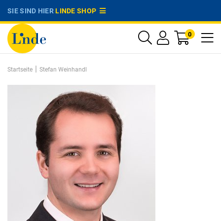
SIE SIND HIER
LINDE SHOP
0
|
Startseite
Stefan Weinhandl