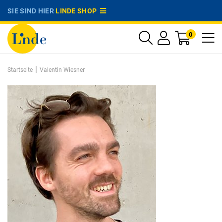
SIE SIND HIER
LINDE SHOP
0
|
Startseite
Valentin Wiesner