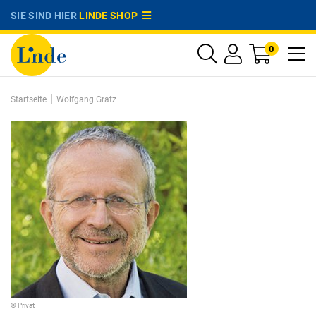
SIE SIND HIER
LINDE SHOP
0
|
Startseite
Wolfgang Gratz
© Privat