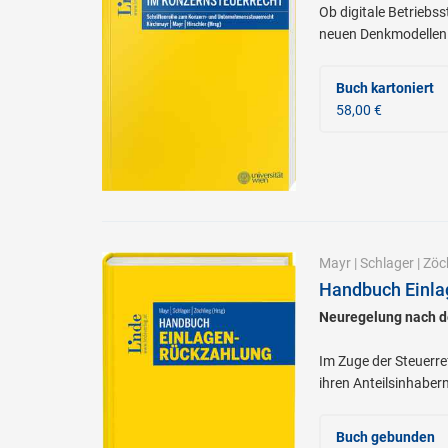
Ob digitale Betriebs
neuen Denkmodellen. 
Buch kartoniert
58,00 €
Mayr
|
Schlager
|
Zöc
Handbuch Einla
Neuregelung nach 
Im Zuge der Steuerr
ihren Anteilsinhabern 
Buch gebunden