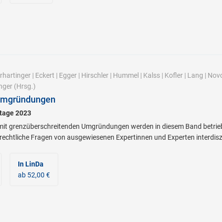
rhartinger
|
Eckert
|
Egger
|
Hirschler
|
Hummel
|
Kalss
|
Kofler
|
Lang
|
Novo
nger
(Hrsg.)
 Umgründungen
stage 2023
 grenzüberschreitenden Umgründungen werden in diesem Band betriebswi
rrechtliche Fragen von ausgewiesenen Expertinnen und Experten interdiszip
In LinDa
ab 52,00 €