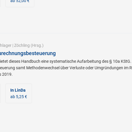
ab 52,00 €
hlager
|
Zöchling
(Hrsg.)
urechnungsbesteuerung
ietet dieses Handbuch eine systematische Aufarbeitung des § 10a KStG.
euerung samt Methodenwechsel über Verluste oder Umgründungen im Re
s 2019.
In LinDa
ab 5,25 €