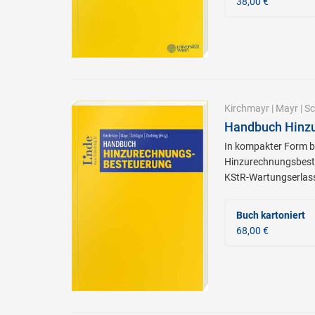
38,00 €
Kirchmayr
|
Mayr
|
Sc
Handbuch Hinz
In kompakter Form b
Hinzurechnungsbest
KStR-Wartungserlas
Buch kartoniert
68,00 €