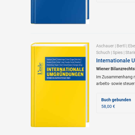
Aschauer
|
Bertl
|
Ebe
Schuch
|
Spies
|
Stari
Internationale
Wiener Bilanzrecht
Im Zusammenhang mit
arbeits- sowie steue
Buch gebunden
58,00 €