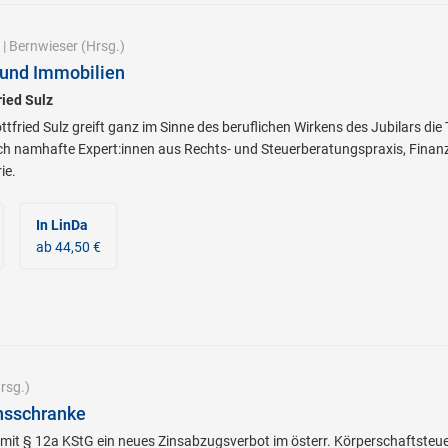
|
Bernwieser
(Hrsg.)
und Immobilien
ried Sulz
Gottfried Sulz greift ganz im Sinne des beruflichen Wirkens des Jubilars
ch namhafte Expert:innen aus Rechts- und Steuerberatungspraxis, Fin
ie.
In LinDa
ab 44,50 €
rsg.)
nsschranke
mit § 12a KStG ein neues Zinsabzugsverbot im österr. Körperschaftsteue