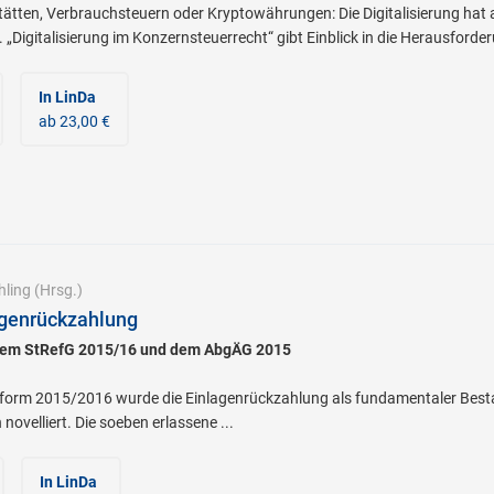
stätten, Verbrauchsteuern oder Kryptowährungen: Die Digitalisierung hat
„Digitalisierung im Konzernsteuerrecht“ gibt Einblick in die Herausford
In LinDa
ab 23,00 €
hling
(Hrsg.)
genrückzahlung
dem StRefG 2015/16 und dem AbgÄG 2015
eform 2015/2016 wurde die Einlagenrückzahlung als fundamentaler Besta
novelliert. Die soeben erlassene ...
In LinDa