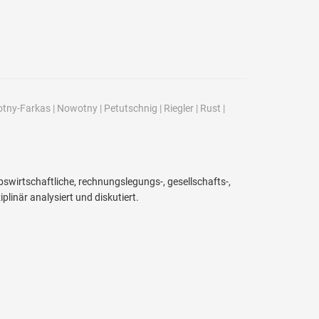
tny-Farkas
|
Nowotny
|
Petutschnig
|
Riegler
|
Rust
|
rtschaftliche, rechnungslegungs-, gesellschafts-,
linär analysiert und diskutiert.