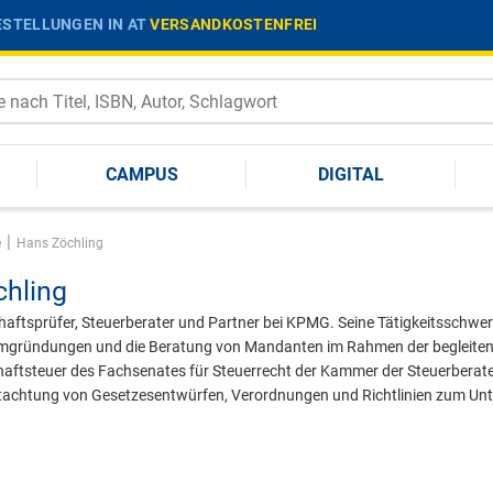
STELLUNGEN IN AT
VERSANDKOSTENFREI
CAMPUS
DIGITAL
|
e
Hans Zöchling
hling
chaftsprüfer, Steuerberater und Partner bei KPMG. Seine Tätigkeitssch
mgründungen und die Beratung von Mandanten im Rahmen der begleitenden
aftsteuer des Fachsenates für Steuerrecht der Kammer der Steuerberater 
utachtung von Gesetzesentwürfen, Verordnungen und Richtlinien zum U