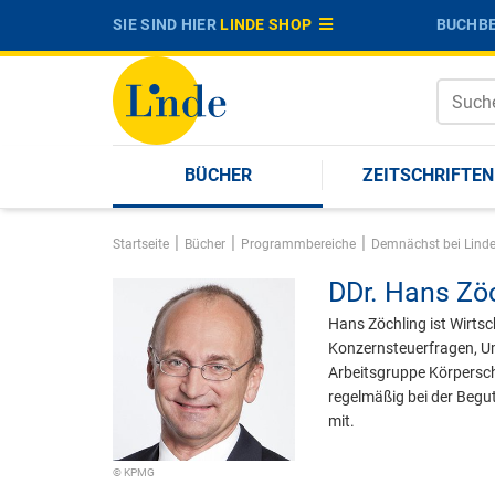
SIE SIND HIER
LINDE SHOP
BUCHBE
BÜCHER
ZEITSCHRIFTEN
|
|
|
Startseite
Bücher
Programmbereiche
Demnächst bei Lind
DDr.
Hans Zöc
Hans Zöchling ist Wirts
Konzernsteuerfragen, U
Arbeitsgruppe Körpersch
regelmäßig bei der Beg
mit.
© KPMG