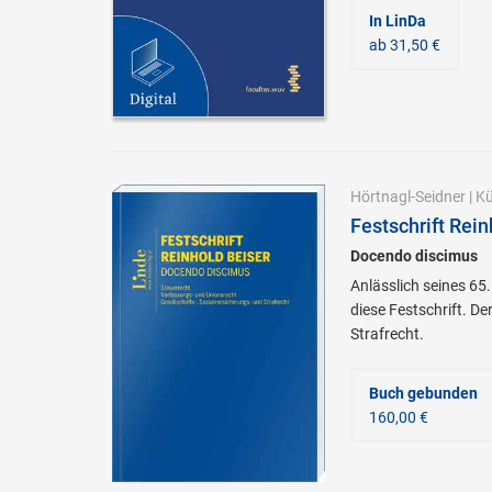
In LinDa
ab 31,50 €
Hörtnagl-Seidner
|
Kü
Festschrift Rein
Docendo discimus
Anlässlich seines 65
diese Festschrift. D
Strafrecht.
Buch gebunden
160,00 €