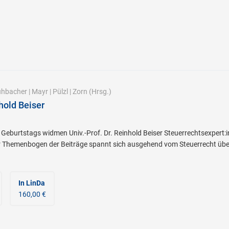
hbacher
|
Mayr
|
Pülzl
|
Zorn
(Hrsg.)
hold Beiser
. Geburtstags widmen Univ.-Prof. Dr. Reinhold Beiser Steuerrechtsexper
er Themenbogen der Beiträge spannt sich ausgehend vom Steuerrecht übe
In LinDa
160,00 €