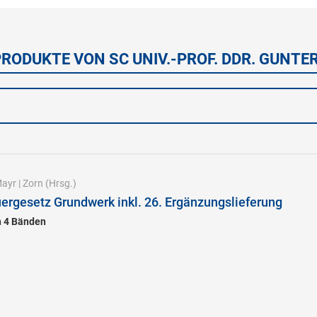
PRODUKTE VON SC UNIV.-PROF. DDR. GUNTE
ayr
|
Zorn
(Hrsg.)
rgesetz Grundwerk inkl. 26. Ergänzungslieferung
n 4 Bänden