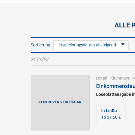
ALLE 
Sortierung
Erscheinungsdatum absteigend
36 Treffer
Doralt
|
Kirchmayr
|
M
Einkommensteue
Loseblattausgabe i
KEIN COVER VERFÜGBAR
In LinDa
ab 31,50 €