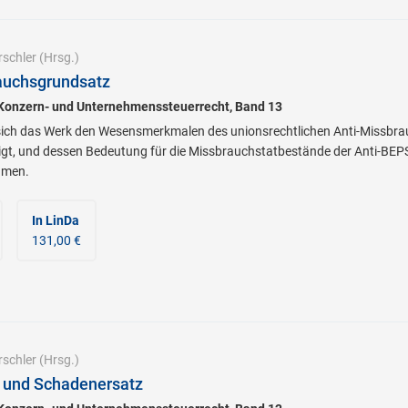
rschler
(Hrsg.)
auchsgrundsatz
 Konzern- und Unternehmenssteuerrecht, Band 13
ch das Werk den Wesensmerkmalen des unionsrechtlichen Anti-Missbrauc
igt, und dessen Bedeutung für die Missbrauchstatbestände der Anti-BEPS
men.
In LinDa
131,00 €
rschler
(Hrsg.)
 und Schadenersatz