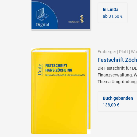
In LinDa
ab 31,50 €
Fraberger
|
Plott
|
Wal
Festschrift Zöc
Die Festschrift für 
Finanzverwaltung, W
Thema Umgründung
Buch gebunden
138,00 €