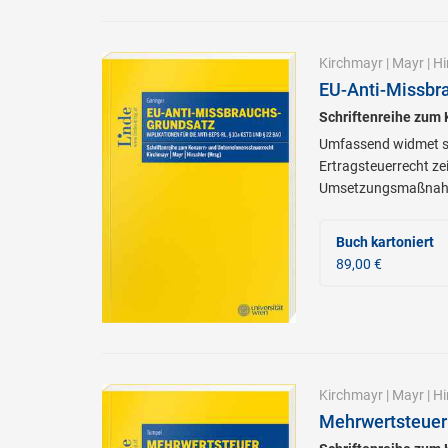
Kirchmayr
|
Mayr
|
Hi
EU-Anti-Missbr
Schriftenreihe zum
Umfassend widmet si
Ertragsteuerrecht ze
Umsetzungsmaßnah
Buch kartoniert
89,00 €
Kirchmayr
|
Mayr
|
Hi
Mehrwertsteuer