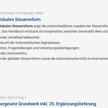
Kirchmayr
|
Kronberger
|
Mayr
lobalen Steuerreform
lobalen Steuerreform
zeigt die unterschiedlichen Aspekte der Steuerrefo
. Das Handbuch entstand als Kooperation zwischen Universität Wien u
den vertiefend beleuchtet:
Zukunft der österreichischen Digitalsteuer;
eption, Fragestellungen und Umsetzungsüberlegungen;
e des Unionsrechts;
der globalen Steuerreform sowie die österreichische KöSt im internation
ayr
|
Zorn
(Hrsg.)
rgesetz Grundwerk inkl. 25. Ergänzungslieferung