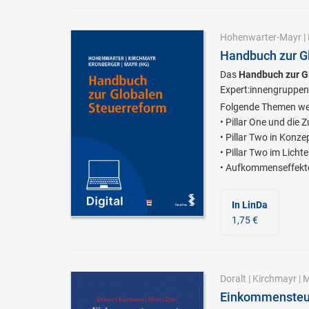
Hohenwarter-Mayr
|
Handbuch zur G
Das
Handbuch zur G
Expert:innengruppen
Folgende Themen wer
• Pillar One und die 
• Pillar Two in Konz
• Pillar Two im Licht
• Aufkommenseffekte 
In LinDa
1,75 €
Doralt
|
Kirchmayr
|
M
Einkommensteue