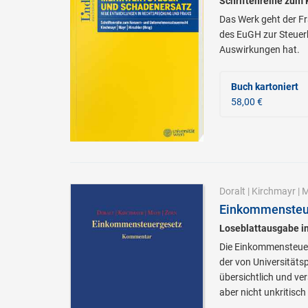
Schriftenreihe zum
Das Werk geht der Fr
des EuGH zur Steuerb
Auswirkungen hat.
Buch kartoniert
58,00 €
Doralt
|
Kirchmayr
|
M
Einkommensteue
Loseblattausgabe i
Die Einkommensteuer 
der von Universität
übersichtlich und ve
aber nicht unkritisch