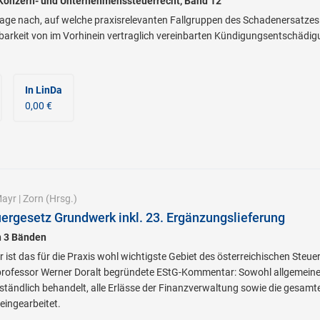
 Konzern- und Unternehmenssteuerrecht, Band 12
age nach, auf welche praxisrelevanten Fallgruppen des Schadenersatzes 
arkeit von im Vorhinein vertraglich vereinbarten Kündigungsentschädig
In LinDa
0,00 €
ayr
|
Zorn
(Hrsg.)
rgesetz Grundwerk inkl. 23. Ergänzungslieferung
n 3 Bänden
ist das für die Praxis wohl wichtigste Gebiet des österreichischen Steue
sprofessor Werner Doralt begründete EStG-Kommentar: Sowohl allgemeine
rständlich behandelt, alle Erlässe der Finanzverwaltung sowie die gesamt
 eingearbeitet.