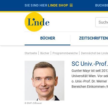
SIE SIND HIER
LINDE SHOP
BUCHBE
BÜCHER
ZEITSCHRIFTEN
|
|
|
Startseite
Bücher
Programmbereiche
Demnächst bei Lind
SC Univ.-Prof.
Gunter Mayr ist seit 201
Universität Wien. Vor s
o. Univ.-Prof. Dr. Werner
Bereichen Einkommen-/Kö
© BMF-Zillbauer