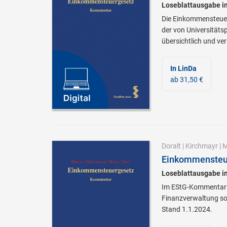
Loseblattausgabe i
Die Einkommensteuer 
der von Universität
übersichtlich und ve
In LinDa
ab 31,50 €
Doralt
|
Kirchmayr
|
M
Einkommensteue
Loseblattausgabe i
Im EStG-Kommentar we
Finanzverwaltung sow
Stand 1.1.2024.