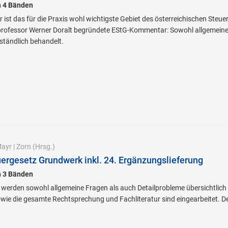
n 4 Bänden
ist das für die Praxis wohl wichtigste Gebiet des österreichischen Steue
sprofessor Werner Doralt begründete EStG-Kommentar: Sowohl allgemeine
rständlich behandelt.
ayr
|
Zorn
(Hrsg.)
rgesetz Grundwerk inkl. 24. Ergänzungslieferung
n 3 Bänden
rden sowohl allgemeine Fragen als auch Detailprobleme übersichtlich un
ie die gesamte Rechtsprechung und Fachliteratur sind eingearbeitet. De