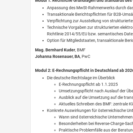
Modul 1: Rechtliche Grundlagen und Standards des
Anpassung des MwSt-Rahmenwerks durch das Leg
Transaktionale Berichtspflichten für B2B-Ums
Verpflichtung zur Ausstellung von strukturie
Technische Vorgaben zur strukturierten elektr
Richtlinie 2014/55/EU bzw. semantisches Dat
Option für Mitgliedstaaten, transaktionale Ber
Mag. Bernhard Kuder
, BMF
Johanna Rosenauer, BA
, PwC
Modul 2: E-Rechnungspflicht in Deutschland ab 202
Die deutsche Rechtslage im Überblick
E-Rechnungspflicht ab 1.1.2025
Umsetzungspflicht nach Auslauf der Üb
Ausblick auf die Umsetzung auf die tra
Aktuelles Schreiben des BMF: zentrale K
Konkrete Auswirkungen für österreichische U
Wann sind österreichische Unternehmen 
Besonderheiten bei Reverse-Charge-Sac
Praktische Problemfälle aus der Beratu