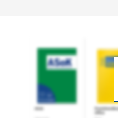
ASok
Praxishandb
Office