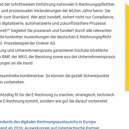
d der schrittweisen Einführung nationaler E-Rechnungspflichten
 und prozessualen Veränderungen der letzten Jahre bevor. Die
h zum Standard. Wer jetzt handelt, sichert nicht nur Compliance,
 digitalisierte, automatisierte und zukunftssichere Prozesse.
ereit?“ begleitet Sie praxisnah und fundiert durch alle relevanten
die konkreten Auswirkungen der deutschen E-Rechnungspflicht
. Praxisbeispiel der Greiner AG.
ung und Unternehmenspraxis garantieren höchste inhaltliche
des BMF, der WKO, der Beratung sowie aus der Unternehmenspraxis
sungen an die Hand.
Gesamtreihe kombinierbar. So können Sie gezielt Schwerpunkte
n vorbereiten.
tzeitig fit für die E-Rechnung zu machen, strategisch, technisch
die E-Rechnung kommt, sondern wie gut Sie darauf vorbereitet
andards des digitalen Rechnungsaustauschs in Europa
land ab 2026: Auswirkungen auf österreichische Partner