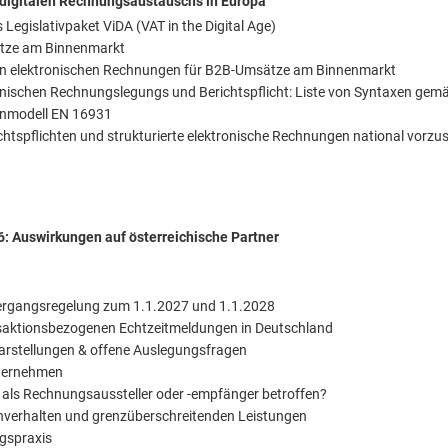
 digitalen Rechnungsaustauschs in Europa
islativpaket ViDA (VAT in the Digital Age)
ätze am Binnenmarkt
rten elektronischen Rechnungen für B2B-Umsätze am Binnenmarkt
onischen Rechnungslegungs und Berichtspflicht: Liste von Syntaxen gem
enmodell EN 16931
ichtspflichten und strukturierte elektronische Rechnungen national vorzu
6: Auswirkungen auf österreichische Partner
ergangsregelung zum 1.1.2027 und 1.1.2028
nsaktionsbezogenen Echtzeitmeldungen in Deutschland
larstellungen & offene Auslegungsfragen
nternehmen
als Rechnungsaussteller oder -empfänger betroffen?
hverhalten und grenzüberschreitenden Leistungen
ngspraxis