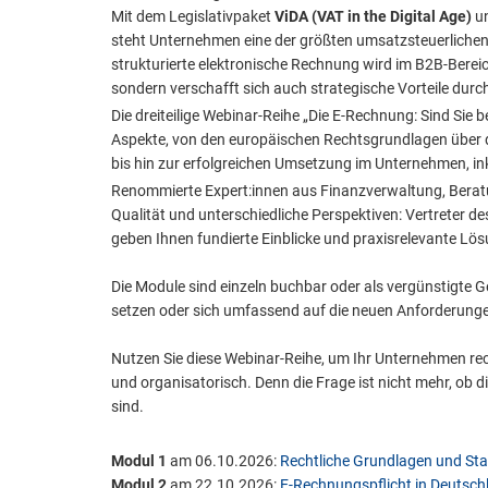
Mit dem Legislativpaket
ViDA (VAT in the Digital Age)
un
steht Unternehmen eine der größten umsatzsteuerlichen
strukturierte elektronische Rechnung wird im B2B-Bereic
sondern verschafft sich auch strategische Vorteile durch
Die dreiteilige Webinar-Reihe „Die E-Rechnung: Sind Sie b
Aspekte, von den europäischen Rechtsgrundlagen über 
bis hin zur erfolgreichen Umsetzung im Unternehmen, inkl
Renommierte Expert:innen aus Finanzverwaltung, Berat
Qualität und unterschiedliche Perspektiven: Vertreter 
geben Ihnen fundierte Einblicke und praxisrelevante Lö
Die Module sind einzeln buchbar oder als vergünstigte 
setzen oder sich umfassend auf die neuen Anforderunge
Nutzen Sie diese Webinar-Reihe, um Ihr Unternehmen rech
und organisatorisch. Denn die Frage ist nicht mehr, ob 
sind.
Modul 1
am 06.10.2026:
Rechtliche Grundlagen und St
Modul 2
am 22.10.2026:
E-Rechnungspflicht in Deutsch