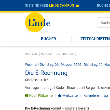
SIE SIND HIER
LINDE CAMPUS
BUCHBE
BÜCHER
ZEITSCHRIFTEN
|
|
Startseite
Campus
Die E-Rechnung
Webinar | Dienstag, 06. Oktober 2026 - Dienstag, 10. N
Die E-Rechnung
Sind Sie bereit?
Vortragende:
Laga
|
Kuder
|
Rosenauer
|
Berger
|
Niesken
Noch Plätze frei
|
Merkzettel
|
Kalendereintrag
Die E-Rechnung kommt – sind Sie bereit?