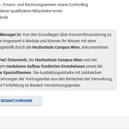
r-, Finanz- und Rechnungswesen sowie Controlling
eren qualifizierte Mitarbeiter:innen
tände
g-Manager:in
: Von den Grundlagen über Konzernfinanzierung zu
en insgesamt 6 Module und können Ihr Wissen mit einer
sgestellt durch die
Hochschule Campus Wien
, dokumentieren.
PwC Österreich
, der
Hochschule Campus Wien
und der
inem
modularen Aufbau fundiertes Grundwissen
sowie die
ge Spezialthemen
. Die Ausbildungsinhalte mit zahlreichen
 Erfahrungen der Vortragenden aus den Bereichen der Verwaltung,
nd Fortbildung im Bereich Verrechnungspreise.
GESAMTLEHRGANG