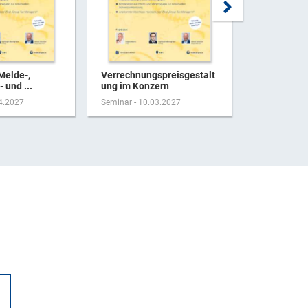
Melde-,
Verrechnungspreisgestalt
Aktuelles 
 und ...
ung im Konzern
der Person
04.2027
Seminar - 10.03.2027
Seminar - 17