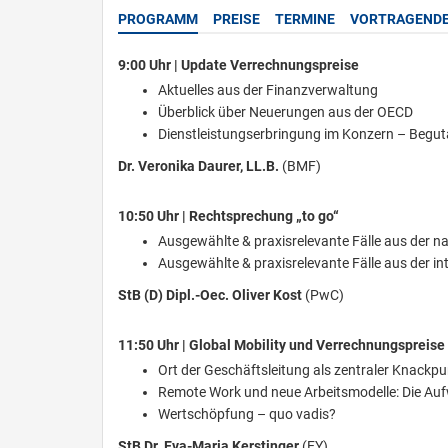
PROGRAMM
PREISE
TERMINE
VORTRAGEND
9:00 Uhr | Update Verrechnungspreise
Aktuelles aus der Finanzverwaltung
Überblick über Neuerungen aus der OECD
Dienstleistungserbringung im Konzern – Begu
Dr. Veronika Daurer, LL.B.
(BMF)
10:50 Uhr | Rechtsprechung „to go“
Ausgewählte & praxisrelevante Fälle aus der 
Ausgewählte & praxisrelevante Fälle aus der i
StB (D) Dipl.-Oec. Oliver Kost
(PwC)
11:50 Uhr | Global Mobility und Verrechnungspreise
Ort der Geschäftsleitung als zentraler Knackp
Remote Work und neue Arbeitsmodelle: Die Auf
Wertschöpfung – quo vadis?
StB Dr. Eva-Maria Kerstinger
(EY)