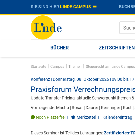
SIE SIND HIER
LINDE CAMPUS
BUCHBE
BÜCHER
ZEITSCHRIFTEN
|
|
|
Startseite
Campus
Themen
Steuerrecht am Linde Campus
Konferenz | Donnerstag, 08. Oktober 2026 | 09:00 bis 17
Praxisforum Verrechnungsprei
Update Transfer Pricing, aktuelle Schwerpunktthemen &
Vortragende:
Macho
|
Rosar
|
Daurer
|
Kerstinger
|
Kost
|
Noch Plätze frei
|
Merkzettel
|
Kalendereintrag
Dieses Seminar ist Teil des Lehrganges:
Zertifizierte:r 