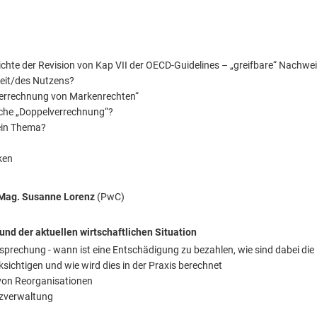
ichte der Revision von Kap VII der OECD-Guidelines – „greifbare“ Nachwe
eit/des Nutzens?
„Verrechnung von Markenrechten“
che „Doppelverrechnung“?
ein Thema?
ken
Mag. Susanne Lorenz
(PwC)
und der aktuellen wirtschaftlichen Situation
sprechung - wann ist eine Entschädigung zu bezahlen, wie sind dabei die
cksichtigen und wie wird dies in der Praxis berechnet
 von Reorganisationen
nzverwaltung