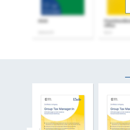
ASok
Praxishandb
Office
Zeitschrift
Buch