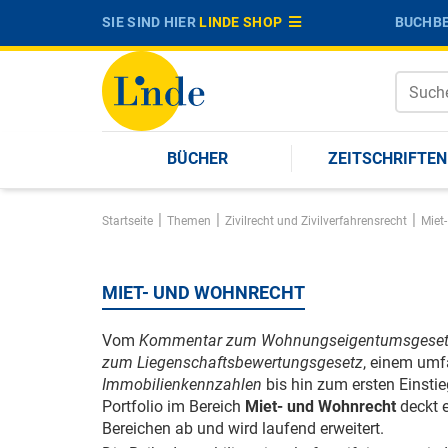
SIE SIND HIER
LINDE SHOP
BUCHBE
BÜCHER
ZEITSCHRIFTEN
|
|
|
Startseite
Themen
Zivilrecht und Zivilverfahrensrecht
Miet
MIET- UND WOHNRECHT
Vom
Kommentar zum Wohnungseigentumsgese
zum Liegenschaftsbewertungsgesetz
, einem um
Immobilienkennzahlen
bis hin zum ersten Einsti
Portfolio im Bereich
Miet- und Wohnrecht
deckt 
Bereichen ab und wird laufend erweitert.