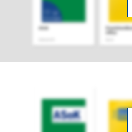
ASok
Praxishandb
Office
Zeitschrift
Buch