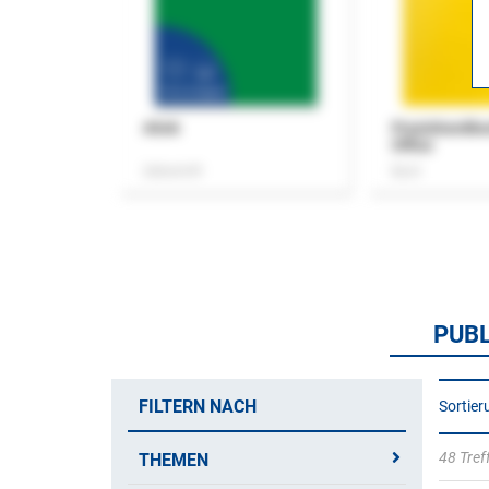
ASok
Praxishandb
Office
Zeitschrift
Buch
PUB
FILTERN NACH
Sortier
48 Tref
THEMEN