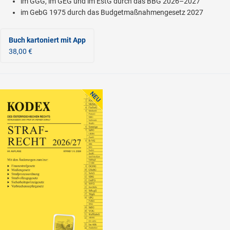
im GGG, im GEG und im EstG durch das BBG 2026–2027
im GebG 1975 durch das Budgetmaßnahmengesetz 2027
Buch kartoniert
mit App
38,00 €