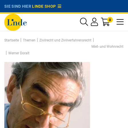
SIE SIND HIER
LINDE SHOP
0
|
|
|
Startseite
Themen
Zivilrecht und Zivilverfahrensrecht
Miet- und Wohnrecht
|
Werner Doralt