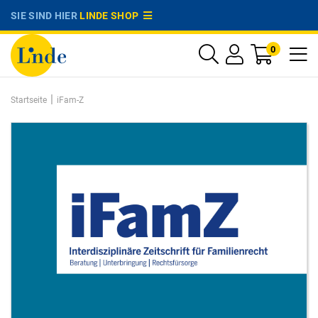
SIE SIND HIER
LINDE SHOP
0
|
Startseite
iFam-Z