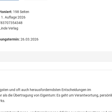
toniert
:
198
Seiten
:
1. Auflage 2026
783707354348
Linde Verlag
nungstermin:
26.03.2026
igsten und oft auch herausforderndsten Entscheidungen im
r als die Übertragung von Eigentum: Es geht um Verantwortung, persönl
rks.