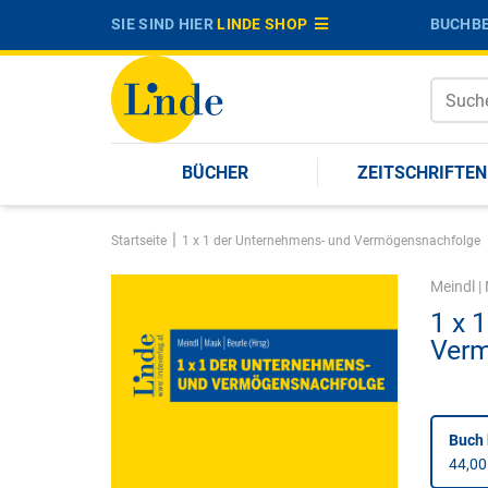
SIE SIND HIER
LINDE SHOP
BUCHBE
BÜCHER
ZEITSCHRIFTEN
|
Startseite
1 x 1 der Unternehmens- und Vermögensnachfolge
Meindl
|
1 x 
Verm
Buch 
44,00