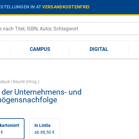
STELLUNGEN IN AT
VERSANDKOSTENFREI
CAMPUS
DIGITAL
Mauk
|
Beurle
(Hrsg.)
1 der Unternehmens- und
ögensnachfolge
kartoniert
In LinDa
 €
ab 88,50 €