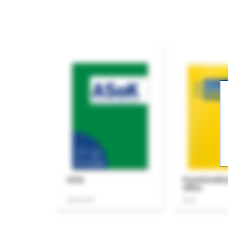
ASok
Praxishandb
Office
Zeitschrift
Buch