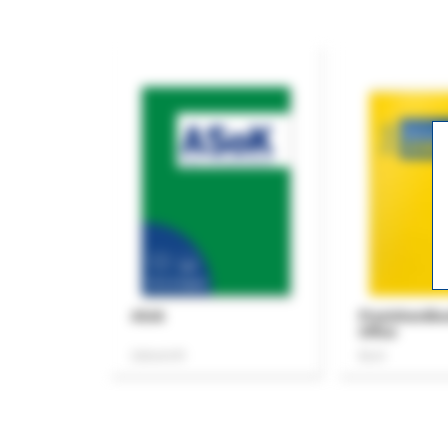
ASok
Praxishandb
Office
Zeitschrift
Buch