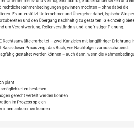
 mit ihrer Unternehmens- und Vermögensnachfolge auseinandersetzen und ei
 und rechtliche Rahmenbedingungen gewinnen möchten – ohne dabei die
eren. Es unterstützt Unternehmer und Übergeber dabei, typische Stolper
orzubereiten und den Übergang nachhaltig zu gestalten. Gleichzeitig biete
und um Verantwortung, Rollenverständnis und langfristiger Planung.
echtsanwälte erarbeitet – zwei Kanzleien mit langjähriger Erfahrung i
f Basis dieser Praxis zeigt das Buch, wie Nachfolgen vorausschauend,
ch tragfähig gestaltet werden können – auch dann, wenn die Rahmenbedin
ch plant
ngsmöglichkeiten bestehen
mögen gerecht verteilt werden können
ation im Prozess spielen
ger:innen ankommen können