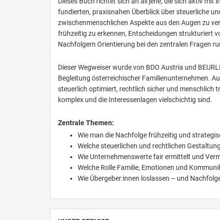
Dieses Buch richtet sich an all jene, die sich aktiv
fundierten, praxisnahen Überblick über steuerliche
zwischenmenschlichen Aspekte aus den Augen zu verli
frühzeitig zu erkennen, Entscheidungen strukturiert v
Nachfolgern Orientierung bei den zentralen Fragen r
Dieser Wegweiser wurde von BDO Austria und BEURLE R
Begleitung österreichischer Familienunternehmen. Au
steuerlich optimiert, rechtlich sicher und menschli
komplex und die Interessenlagen vielschichtig sind.
Zentrale Themen:
Wie man die Nachfolge frühzeitig und strategis
Welche steuerlichen und rechtlichen Gestaltu
Wie Unternehmenswerte fair ermittelt und Ver
Welche Rolle Familie, Emotionen und Kommunik
Wie Übergeber:innen loslassen – und Nachfol