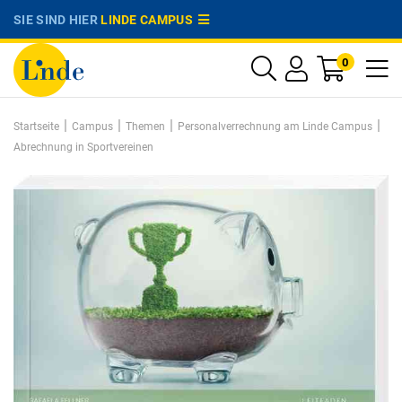
SIE SIND HIER
LINDE CAMPUS
0
|
|
|
|
Startseite
Campus
Themen
Personalverrechnung am Linde Campus
Abrechnung in Sportvereinen