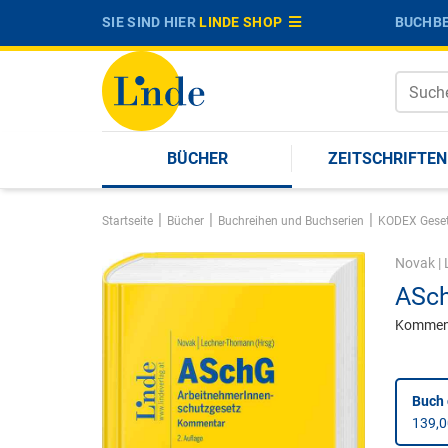
SIE SIND HIER
LINDE SHOP
BUCHBE
BÜCHER
ZEITSCHRIFTEN
|
|
|
Startseite
Bücher
Buchreihen und Buchserien
KODEX Gese
Novak
|
ASch
Kommen
Buch
139,0