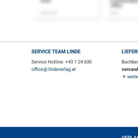
ASok
Praxishandb
Office
Zeitschrift
Buch
SERVICE TEAM LINDE
LIEFE
Service Hotline: +43 1 24 630
Buchbes
office
lindeverlag.at
versand
weit
VERLA