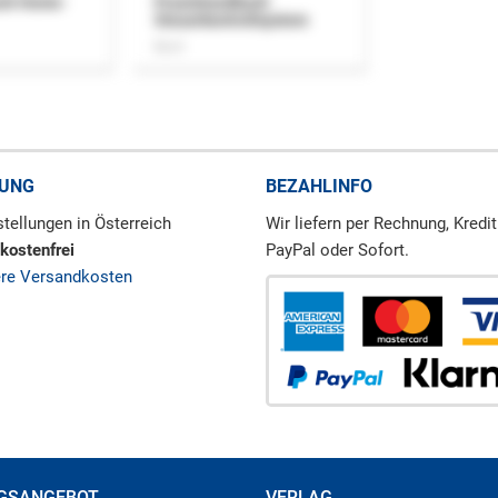
uch Home-
Praxishandbuch
Steuerkontrollsystem
Buch
RUNG
BEZAHLINFO
tellungen in Österreich
Wir liefern per Rechnung, Kredit
kostenfrei
PayPal oder Sofort.
ere Versandkosten
GSANGEBOT
VERLAG