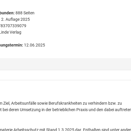
bunden
:
888
Seiten
:
2. Auflage 2025
783707339079
Linde Verlag
nungstermin:
12.06.2025
iel, Arbeitsunfälle sowie Berufskrankheiten zu verhindern bzw. zu
et bei deren Umsetzung in der betrieblichen Praxis und den dabei auftret
materie Arbeitsschutz mit Stand 1.3.2025 dar. Enthalten sind unter ande