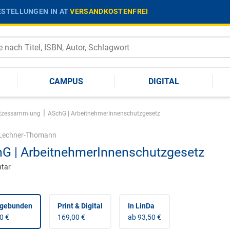
STELLUNGEN IN AT
VERSANDKOSTENFREI
CAMPUS
DIGITAL
|
tzessammlung
ASchG | ArbeitnehmerInnenschutzgesetz
Lechner-Thomann
G | ArbeitnehmerInnenschutzgesetz
tar
 gebunden
Print & Digital
In LinDa
0 €
169,00 €
ab 93,50 €