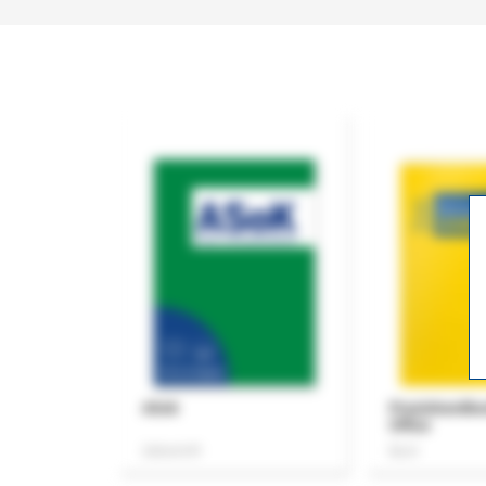
ASok
Praxishandb
Office
Zeitschrift
Buch